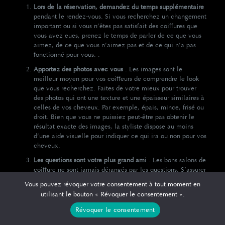
Lors de la réservation, demandez du temps supplémentaire
pendant le rendez-vous.
Si vous recherchez un changement
important ou si vous n’êtes pas satisfait des coiffures que
vous avez eues, prenez le temps de parler de ce que vous
aimez, de ce que vous n’aimez pas et de ce qui n’a pas
fonctionné pour vous. .
Apportez des photos avec vous
.
Les images sont le
meilleur moyen pour vos coiffeurs de comprendre le look
que vous recherchez.
Faites de votre mieux pour trouver
des photos qui ont une texture et une épaisseur similaires à
celles de vos cheveux.
Par exemple, épais, mince, frisé ou
droit.
Bien que vous ne puissiez peut-être pas obtenir le
résultat exacte des images, la styliste dispose au moins
d’une aide visuelle pour indiquer ce qui ira ou non pour vos
cheveux.
Les questions sont votre plus grand ami
.
Les bons salons de
coiffure
ne sont jamais dérangés par les questions.
S’assurer
que tout le monde est sur la même longueur d’onde est le
Vous pouvez révoquer votre consentement à tout moment en
meilleur moyen de parvenir à un résultat qui vous satisfait,
utilisant le bouton « Révoquer le consentement ».
en tant que client.
Révoquer le consentement
Dites à votre coiffeur ce qui vous correspond
.
Si quelque
chose que vous savez fonctionne ou ne fonctionne pas