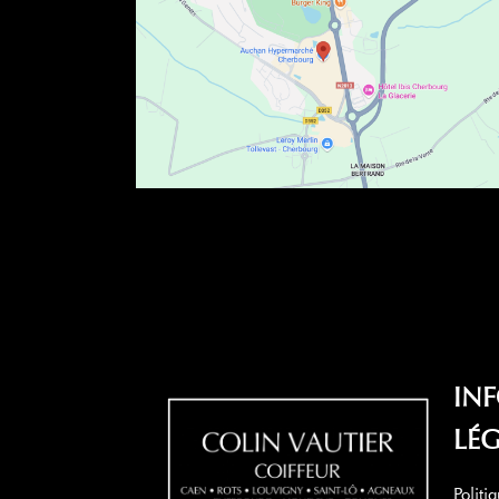
IN
LÉG
Politi