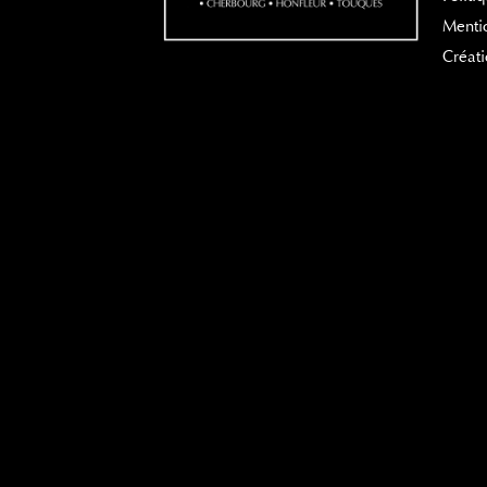
Mentio
Créati