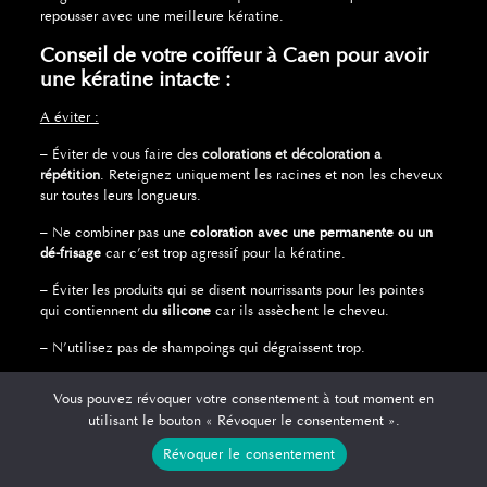
repousser avec une meilleure kératine.
Conseil de votre coiffeur à Caen pour avoir
une kératine intacte :
A éviter :
– Éviter de vous faire des
colorations et décoloration a
répétition
. Reteignez uniquement les racines et non les cheveux
sur toutes leurs longueurs.
– Ne combiner pas une
coloration avec une permanente ou un
dé-frisage
car c’est trop agressif pour la kératine.
– Éviter les produits qui se disent nourrissants pour les pointes
qui contiennent du
silicone
car ils assèchent le cheveu.
– N’utilisez pas de shampoings qui dégraissent trop.
– Éviter les
brushings avec de l’air chaud
.
Vous pouvez révoquer votre consentement à tout moment en
utilisant le bouton « Révoquer le consentement ».
– Ne traumatisez pas vos cheveux avec des
coiffures trop tirées
.
Révoquer le consentement
A faire :