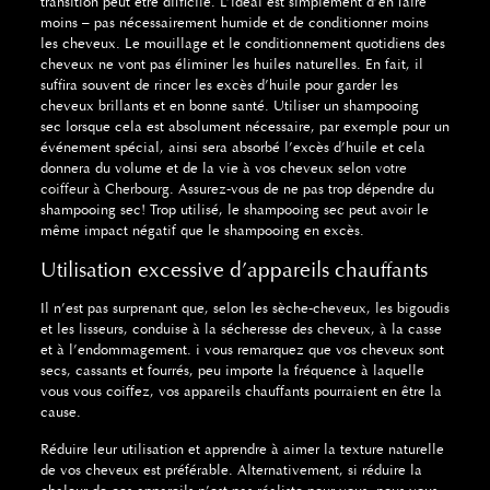
transition peut être difficile.
L’idéal est simplement d’en faire
moins – pas nécessairement humide et de conditionner moins
les cheveux.
Le mouillage et le conditionnement quotidiens des
cheveux ne vont pas éliminer les huiles naturelles.
En fait, il
suffira souvent de rincer les excès d’huile pour garder les
cheveux brillants et en bonne santé.
Utiliser un shampooing
sec lorsque cela est absolument nécessaire, par exemple pour un
événement spécial, ainsi sera absorbé l’excès d’huile et cela
donnera du volume et de la vie à vos cheveux selon
votre
coiffeur à Cherbourg
.
Assurez-vous de ne pas trop dépendre du
shampooing sec!
Trop utilisé, le shampooing sec peut avoir le
même impact négatif que le shampooing en excès.
Utilisation excessive d’appareils chauffants
Il n’est pas surprenant que, selon les sèche-cheveux, les bigoudis
et les lisseurs, conduise à la sécheresse des cheveux, à la casse
et à l’endommagement.
i vous remarquez que vos cheveux sont
secs, cassants et fourrés, peu importe la fréquence à laquelle
vous vous coiffez, vos appareils chauffants pourraient en être la
cause.
Réduire leur utilisation et apprendre à aimer la texture naturelle
de vos cheveux est préférable.
Alternativement, si réduire la