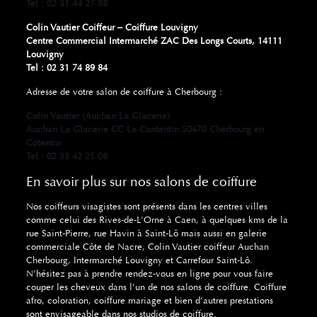
Tel : 02 31 44 27 98
Colin Vautier Coiffeur – Coiffure Louvigny
Centre Commercial Intermarché ZAC Des Longs Courts, 14111
Louvigny
Tel : 02 31 74 89 84
Adresse de votre salon de coiffure à Cherbourg :
Colin Vautier (Auchan La Glacerie)
Auchan La Glacerie CC Le Contentin 50470 Cherbourg en
Cotentin
Tel : 02 33 42 25 08
En savoir plus sur nos salons de coiffure
Nos coiffeurs visagistes sont présents dans les centres villes
comme celui des
Rives-de-L’Orne à Caen,
à quelques kms de la
rue Saint-Pierre, rue Havin à Saint-Lô mais aussi en galerie
commerciale Côte de Nacre, Colin Vautier coiffeur
Auchan
Cherbourg
, Intermarché Louvigny et Carrefour Saint-Lô.
N’hésitez pas à prendre rendez-vous en ligne pour vous faire
couper les cheveux dans l’un de nos salons de coiffure. Coiffure
afro, coloration, coiffure mariage et bien d’autres prestations
sont envisageable dans nos studios de coiffure.