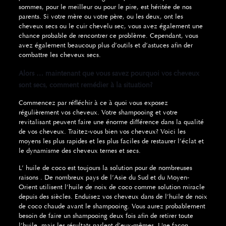
sommes, pour le meilleur ou pour le pire, est héritée de nos
parents.
Si votre mère ou votre père, ou les deux, ont les
cheveux secs ou le cuir chevelu sec, vous avez également une
chance probable de rencontrer ce problème.
Cependant, vous
avez également beaucoup plus d’outils et d’astuces afin der
combattre les cheveux secs.
Alors … maintenant que vous savez pourquoi vos cheveux
sont secs, comment remédier à la situation?
Commencez par réfléchir à ce à quoi vous exposez
régulièrement vos cheveux.
Votre shampooing et votre
revitalisant peuvent faire une énorme différence dans la qualité
de vos cheveux.
Traitez-vous bien vos cheveux?
Voici les
moyens les plus rapides et les plus faciles de restaurer l’éclat et
le dynamisme des cheveux ternes et secs.
L’ huile de coco est toujours la solution pour de nombreuses
raisons .
De nombreux pays de l’Asie du Sud et du Moyen-
Orient utilisent l’huile de noix de coco comme solution miracle
depuis des siècles.
Enduisez vos cheveux dans de l’huile de noix
de coco chaude avant le shampooing.
Vous aurez probablement
besoin de faire un shampooing deux fois afin de retirer toute
l’huile, mais les résultats parlent d’eux-mêmes.
Une façon