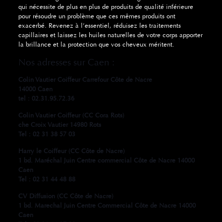
qui nécessite de plus en plus de produits de qualité inférieure
pour résoudre un problème que ces mêmes produits ont
exacerbé.
Revenez à l’essentiel, réduisez les traitements
capillaires et laissez les huiles naturelles de votre corps apporter
la brillance et la protection que vos cheveux méritent.
Nos adresses sur Caen :
Colin Vautier Coiffeur Carrefour Côte de Nacre
14000 Caen
tel : 02.31.95.72.36
Colin Vautier Coiffeur (CC Cora Rots)
che Croix Vautier 14980 Rots
Tel : 02 31 38 57 03
Harry le Coiffeur (CC Côte de Nacre)
1 bd. Maréchal Juin Centre commercial Côte de Nacre 14000
Caen
Tel : 02 31 44 48 88
CV Diffusion (CC Côte de Nacre)
1 bd. Marechal Juin Centre Commercial Côte de Nacre 14000
Caen