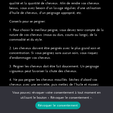
qualité et la quantité de cheveux.
Afin de rendre vos cheveux
beaux, vous avez besoin d’un lavage régulier, d’une utilisation
d’huile de cheveux, d’un peignage approprié, etc.
Conseils pour se peigner:
1. Pour choisir le meilleur peigne, vous devez tenir compte de la
nature de vos cheveux (mous ou durs, courts ou longs), de la
commodité et du style.
2. Les cheveux doivent être peignés avec le plus grand soin et
concentration.
Si vous peignez sans aucun soin, vous risquez
d’endommager vos cheveux.
3. Peigner les cheveux doit être fait doucement.
Un peignage
vigoureux peut favoriser la chute des cheveux.
4. Ne pas peigner les cheveux mouillés.
Séchez d’abord vos
cheveux avec une serviette, puis mettez de l’huile et massez
doucement.
Une fois cela fait, le peignage sera facile et sans
Vous pouvez révoquer votre consentement à tout moment en
dommage.
utilisant le bouton « Révoquer le consentement ».
5. Il faut éviter de peigner les cheveux dans le sens
Révoquer le consentement
opposé.
Cela provoquera la chute des cheveux.