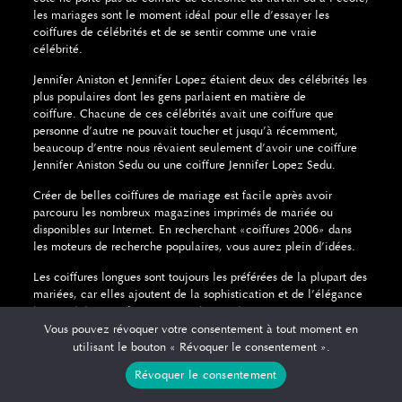
les mariages sont le moment idéal pour elle d’essayer les
coiffures de célébrités et de se sentir comme une vraie
célébrité.
Jennifer Aniston et Jennifer Lopez étaient deux des célébrités les
plus populaires dont les gens parlaient en matière de
coiffure.
Chacune de ces célébrités avait une coiffure que
personne d’autre ne pouvait toucher et jusqu’à récemment,
beaucoup d’entre nous rêvaient seulement d’avoir une coiffure
Jennifer Aniston Sedu ou une coiffure Jennifer Lopez Sedu.
Créer de belles coiffures de mariage est facile après avoir
parcouru les nombreux magazines imprimés de mariée ou
disponibles sur Internet.
En recherchant «coiffures 2006» dans
les moteurs de recherche populaires, vous aurez plein d’idées.
Les coiffures longues sont toujours les préférées de la plupart des
mariées, car elles ajoutent de la sophistication et de l’élégance
à une cérémonie de mariage et à une réception en
conséquence.
Optez pour des coiffures longues décontractées et
Vous pouvez révoquer votre consentement à tout moment en
romantiques ou des styles courts pratiques et modernes si vous
utilisant le bouton « Révoquer le consentement ».
sentez que l’un d’eux correspond à votre propre style.
Si vous
Révoquer le consentement
portez des cheveux courts mais que vous voulez une coiffure
longue ou une coiffure à la mode, vous pouvez vous laisser