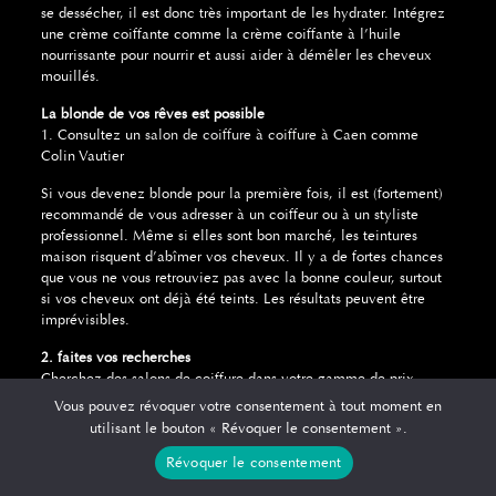
se dessécher, il est donc très important de les hydrater. Intégrez
une crème coiffante comme la crème coiffante à l’huile
nourrissante pour nourrir et aussi aider à démêler les cheveux
mouillés.
La blonde de vos rêves est possible
1. Consultez un
salon de coiffure à coiffure à Caen
comme
Colin Vautier
Si vous devenez blonde pour la première fois, il est (fortement)
recommandé de vous adresser à un coiffeur ou à un styliste
professionnel. Même si elles sont bon marché, les teintures
maison risquent d’abîmer vos cheveux. Il y a de fortes chances
que vous ne vous retrouviez pas avec la bonne couleur, surtout
si vos cheveux ont déjà été teints. Les résultats peuvent être
imprévisibles.
2. faites vos recherches
Cherchez des salons de coiffure dans votre gamme de prix,
demandez à vos amis et cherchez des stylistes sur les réseaux
Vous pouvez révoquer votre consentement à tout moment en
sociaux. Ils téléchargent généralement des photos de leurs
utilisant le bouton « Révoquer le consentement ».
clients afin que vous puissiez voir des travaux similaires à ceux
Révoquer le consentement
que vous recherchez. Prenez une photo et emportez-la avec
vous lorsque vous déciderez de vous teindre les cheveux en