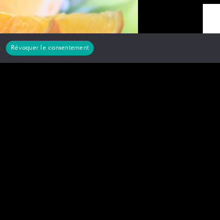
.
Révoquer le consentement
naturels ?
ils sont nécessaires pour maintenir une bonne
 bonne santé, le maintien de bonnes habitudes
ifique pour se sentir mieux, pour une raison
l, il est déconseillé de consommer des
rmettent d’ obtenir des nutriments , vous
des habitudes de vie saines et cohérentes. De
soin pour fonctionner correctement, à