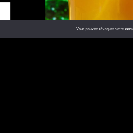
Vous pouvez révoquer votre cons
Quand dois-je p
Dans la population, il existe plusieurs croyan
santé corporelle. Cependant, la vérité est qu
de vie sera suffisant. D’un autre côté, si la 
quelconque, le médecin peut envisager de pre
suppléments vitaminiques, même s’ils sont natu
n’avez pas à soutenir la santé uniquement dan
plus, il ne faut pas oublier qu’une alimentati
n’importe quelle étape de la vie.