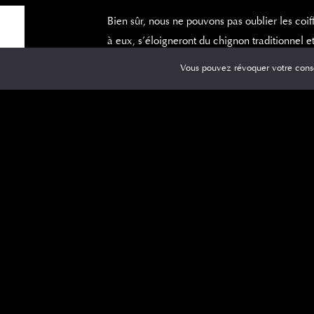
Bien sûr, nous ne pouvons pas oublier les coif
à eux, s’éloigneront du chignon traditionnel e
Vous pouvez révoquer votre cons
De plus, les couleurs et teintures de cheveux 
Coiffures courte
De nombreuses actrices et célébrités ont pri
sont des exemples. Maintenant, après l’hiver
sentir différents.
https://www.pinterest.fr/Au9cotecour/coupes-
Les coupes de 
Nous avons déjà parlé
des coupes de cheveu