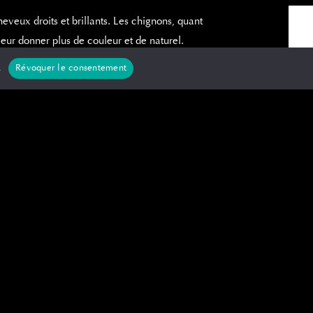
eveux droits et brillants. Les chignons, quant
leur donner plus de couleur et de naturel.
.
Révoquer le consentement
z-vous si vous voulez être à la mode .
nne Hathaway ou la chanteuse Miley Cyrus en
 transgressif de look qui nous fait nous
intemps
es qui sera plus tendance que jamais ce