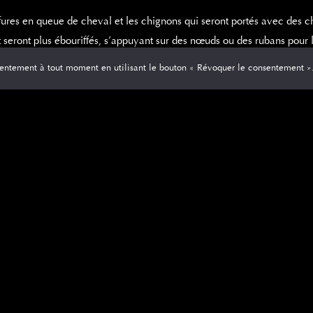
fures en queue de cheval et les chignons qui seront portés avec des ch
t seront plus ébouriffés, s’appuyant sur des nœuds ou des rubans pour 
entement à tout moment en utilisant le bouton « Révoquer le consentement »
pour le printemps arrivent dans des tons roux et blonds, alors prépare
s ou très courtes
s le train en marche des cheveux courts ou super courts. L’actrice A
, le beau temps commence et parfois nous avons envie d’un changement
courtes/
cheveux Bob pour ce pr
x
bob, mais aujourd’hui j’aimerais aussi vous présenter le bob à étag