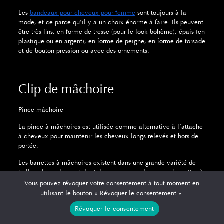
Les
bandeaux pour cheveux pour femme
sont toujours à la
mode, et ce parce qu’il y a un choix énorme à faire. Ils peuvent
être très fins, en forme de tresse (pour le look bohème), épais (en
plastique ou en argent), en forme de peigne, en forme de torsade
et de bouton-pression ou avec des ornements.
Clip de mâchoire
Pince-mâchoire
La pince à mâchoires est utilisée comme alternative à l’attache
à cheveux pour maintenir les cheveux longs relevés et hors de
portée.
Les barrettes à mâchoires existent dans une grande variété de
tailles, de couleurs et de styles, y compris des « mini-barrettes à
mâchoires » très petites. Il en existe même des incrustées de
Vous pouvez révoquer votre consentement à tout moment en
diamants et des pinces à mâchoires avec des tourbillons et
utilisant le bouton « Révoquer le consentement ».
d’autres motifs.
Révoquer le consentement