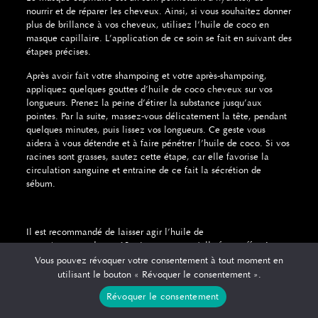
nourrir et de réparer les cheveux. Ainsi, si vous souhaitez donner
plus de brillance à vos cheveux, utilisez l’huile de coco en
masque capillaire. L’application de ce soin se fait en suivant des
étapes précises.
Après avoir fait votre shampoing et votre après-shampoing,
appliquez quelques gouttes d’
huile de coco cheveux
sur vos
longueurs. Prenez la peine d’étirer la substance jusqu’aux
pointes. Par la suite, massez-vous délicatement la tête, pendant
quelques minutes, puis lissez vos longueurs. Ce geste vous
aidera à vous détendre et à faire pénétrer l’huile de coco. Si vos
racines sont grasses, sautez cette étape, car elle favorise la
circulation sanguine et entraine de ce fait la sécrétion de
sébum.
Il est recommandé de laisser agir l’huile de
coco
Aumyana
durant 10 minutes pour qu’elle fasse effet. Le
mieux est de laisser le masque capillaire poser 20 minutes sous
Vous pouvez révoquer votre consentement à tout moment en
une serviette chaude pour que les actifs de l’huile pénètrent la
utilisant le bouton « Révoquer le consentement ».
fibre capillaire. L’étape finale est celle du rinçage du soin à
Révoquer le consentement
l’eau tiède ou froide. Il est conseillé de rincer jusqu’à ce que
l’eau soit claire et que vos cheveux crissent légèrement entre