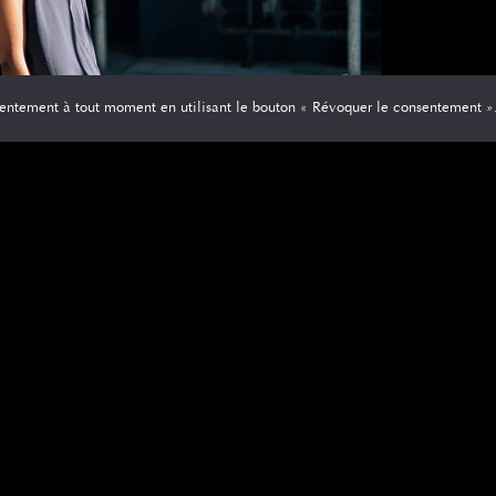
entement à tout moment en utilisant le bouton « Révoquer le consentement »
e japonaise. Cela encadre le visage et couvre le front. La frange ne d
tre visage. Une frange balayée sur le côté est également très jolie. 
 atypique dans l’hexagone.
r un peu plus de texture et de volume. Pour ce faire, utilisez un spray
te des produits sur les pointes de vos cheveux également. Donnez-leu
e la mode japonaise. A ce propos,
ce site
reçense de nombreux articles
ngue et ondulée
ignée, la façon la plus traditionnelle de le faire est de les attacher 
os cheveux en, faites une queue de cheval et fixez-les avec un élastiq