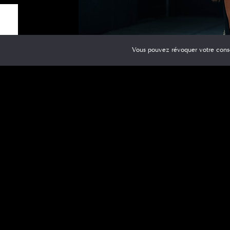
Vous pouvez révoquer votre cons
Les franges caractérisent également la coiffur
être juste suffisante pour mettre en valeur vo
généralement un œil pour plus de style. C’est
Pour un look plus moderne, il est bon d’ajoute
mèches rebelles, s’il y en a. Appliquez ensui
aient l’air soignés. Cela est emblématique d
Une coiffure lo
Si vous voulez attacher vos cheveux de façon so
des tresses complexes ! Attachez simplement v