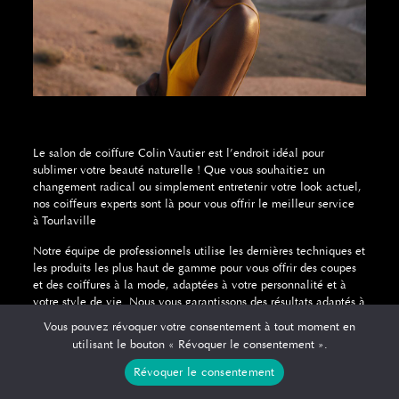
Le salon de coiffure Colin Vautier est l’endroit idéal pour
sublimer votre beauté naturelle ! Que vous souhaitiez un
changement radical ou simplement entretenir votre look actuel,
nos coiffeurs experts sont là pour vous offrir le meilleur service
à Tourlaville
Notre équipe de professionnels utilise les dernières techniques et
les produits les plus haut de gamme pour vous offrir des coupes
et des coiffures à la mode, adaptées à votre personnalité et à
votre style de vie. Nous vous garantissons des résultats adaptés à
vos envies.
Vous pouvez révoquer votre consentement à tout moment en
utilisant le bouton « Révoquer le consentement ».
Où trouver un coiffeur visagiste
Révoquer le consentement
près de chez vous ?