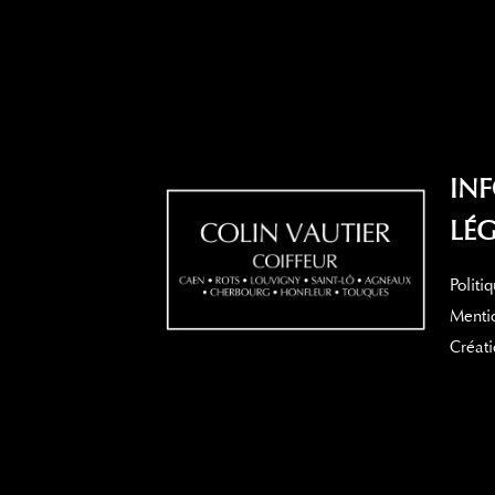
IN
LÉG
Politi
Mentio
Créati