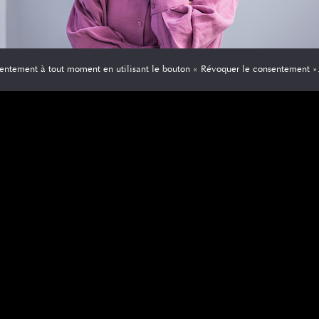
entement à tout moment en utilisant le bouton « Révoquer le consentement »
hoisir sa coupe de chev
ajeunissante est de prendre en compte certains facteurs importants tel
sir une coiffure qui mette en valeur la forme du visage et qui convienne
nt opter pour des coiffures qui ajoutent de la hauteur sur le dessus d
pter pour des coiffures qui ajoutent du volume et de la texture.