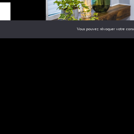
Vous pouvez révoquer votre cons
Comment bien c
La première étape pour choisir une coiffure r
et le style personnel
. Il est essentiel de choi
exemple, les femmes ayant un visage rond peuve
visage. Les femmes aux cheveux fins peuvent o