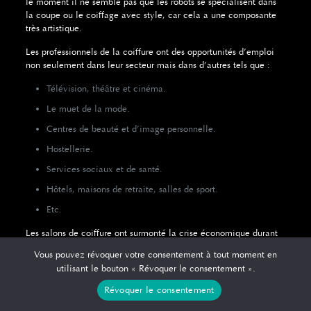
le moment il ne semble pas que les robots se spécialisent dans
la coupe ou le coiffage avec style, car cela a une composante
très artistique.
Les professionnels de la coiffure ont des opportunités d’emploi
non seulement dans leur secteur mais dans d’autres tels que :
Télévision, théâtre et cinéma.
Le muet de la mode.
Centres de beauté et d’image personnelle.
Hostellerie.
Services sociaux et de santé.
Hôtels, maisons de retraite, salles de sport.
Etc.
Les salons de coiffure ont surmonté la crise économique durant
laquelle de nombreuses entreprises ont dû fermer leurs portes
Vous pouvez révoquer votre consentement à tout moment en
utilisant le bouton « Révoquer le consentement ».
DÉFIS ET TENDANCES DU SECTEUR
Révoquer le consentement
L’une des tendances dans les salons de coiffure est actuellement
le modèle
de franchise
, qui se développe chaque année. En