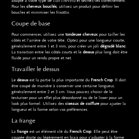
adapté à votre type de
cuir chevelu
et séchez-les correctement.
Pour les
cheveux bouclés
, utilisez un produit pour définir les
boucles et minimiser les frisottis.
Coupe de base
Pour commencer, utilisez une
tondeuse cheveux
pour tailler les
côtés et l’arrière de votre tête. Optez pour une longueur courte,
généralement entre 1 et 3 mm, pour créer un joli
dégradé blanc
.
La transition entre les côtés courts et le
dessus
plus long doit être
fluide pour un rendu propre et net.
Travailler le dessus
Le
dessus
est la partie la plus importante du
French Crop
. Il doit
être coupé de manière à conserver une certaine longueur,
généralement entre 2 et 5 cm. Vous pouvez choisir de le
texturiser pour un effet plus désordonné ou de le lisser pour un
look plus formel. Utilisez des
ciseaux de coiffure
pour ajuster la
longueur et la forme selon vos préférences.
La frange
La
frange
est un élément clé du
French Crop
. Elle peut être
coupée droite ou légèrement en biais pour s’adapter à la forme