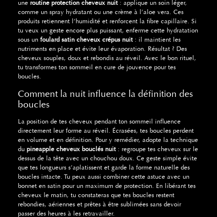
une
routine protection cheveux nuit
: applique un soin léger,
comme un spray hydratant ou une crème à l’aloe vera. Ces
produits retiennent l’humidité et renforcent la fibre capillaire. Si
tu veux un geste encore plus puissant, enferme cette hydratation
sous un
foulard satin cheveux crépus nuit
: il maintient les
nutriments en place et évite leur évaporation. Résultat ? Des
cheveux souples, doux et rebondis au réveil. Avec le bon rituel,
tu transformes ton sommeil en cure de jouvence pour tes
boucles.
Comment la nuit influence la définition des
boucles
La position de tes cheveux pendant ton sommeil influence
directement leur forme au réveil. Écrasées, tes boucles perdent
en volume et en définition. Pour y remédier, adopte la technique
du
pineapple cheveux bouclés nuit
: regroupe tes cheveux sur le
dessus de la tête avec un chouchou doux. Ce geste simple évite
que tes longueurs s’aplatissent et garde la forme naturelle des
boucles intacte. Tu peux aussi combiner cette astuce avec un
bonnet en satin pour un maximum de protection. En libérant tes
cheveux le matin, tu constateras que tes boucles restent
rebondies, aériennes et prêtes à être sublimées sans devoir
passer des heures à les retravailler.