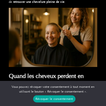
de
retrouver une chevelure pleine de vie
.
Quand les cheveux perdent en
volume
Vous pouvez révoquer votre consentement à tout moment en
utilisant le bouton « Révoquer le consentement ».
Chaque jour, nous perdons naturellement entre
50 et 100
Révoquer le consentement
cheveux
. Parfois beaucoup moins, selon les personnes. Ce
renouvellement fait partie du
cycle capillaire normal
. Mais