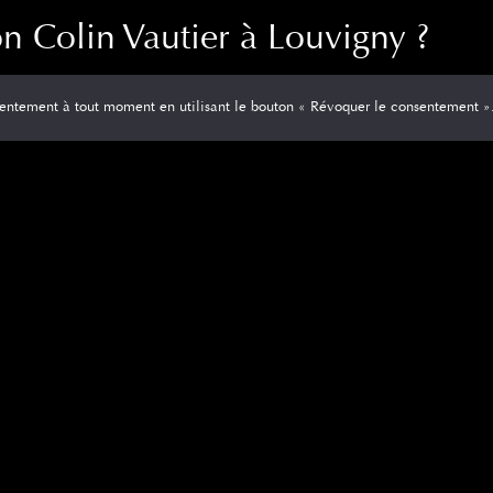
on Colin Vautier à Louvigny ?
rmarché de Louvigny
, à quelques minutes de Caen. Sa localisation pe
entement à tout moment en utilisant le bouton « Révoquer le consentement »
 ni de déplacement.
communes voisines, l’accès est simple et rapide grâce aux axes rout
ement
tier Louvigny est son
stationnement facile
:
e
 heures de pointe
ute tranquillité.