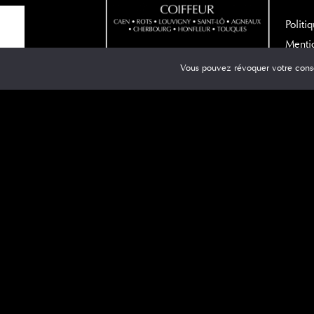
Politi
Mentio
Créati
Vous pouvez révoquer votre cons