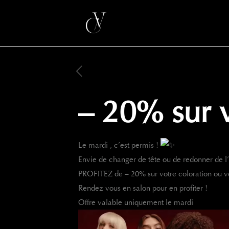
– 20% sur v
Le mardi , c’est permis !
Envie de changer de tête ou de redonner de l’
PROFITEZ de – 20% sur votre coloration ou 
Rendez vous en salon pour en profiter !
Offre valable uniquement le mardi