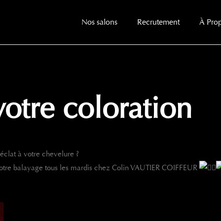
Nos salons
Recrutement
À Pro
otre coloration
éclat à votre chevelure ?
votre balayage tous les mardis chez Colin VAUTIER COIFFEUR