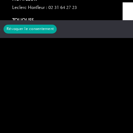
Leclerc Honfleur : 02 31 64 27 23
TOUQUES
Carrefour Touques : 02.31.14.39.37
.
Révoquer le consentement
CHERBOURG
Auchan La Glacerie : 02 33 42 25 08
Barbier Auchan La Glacerie : 02 33 22
75 74
Carrefour Les Éléis : 02 33 20 05 50
SAINT-LÔ
Leclerc Agneaux : 02 33 56 86 90
Carrefour : 02 33 57 46 06
Rue Havin Centre-ville : 02 33 57 01 49
CAEN