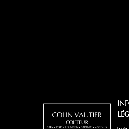
IN
LÉG
Politi