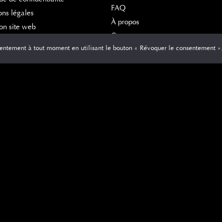
FAQ
ns légales
À propos
on site web
Contact
entement à tout moment en utilisant le bouton « Révoquer le consentement »
Actualités