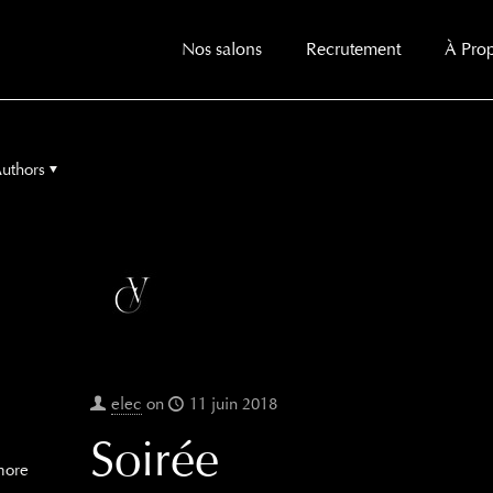
Nos salons
Recrutement
À Pro
uthors
elec
on
11 juin 2018
Soirée
more