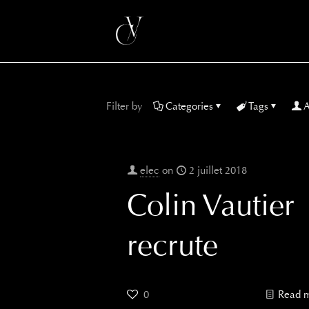
Filter by
Categories
Tags
A
elec
on
2 juillet 2018
Colin Vautier
recrute
0
Read 