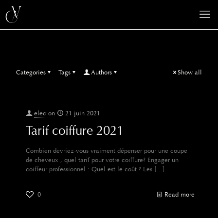
Categories
Tags
Authors
Show all
elec
on
21 juin 2021
Tarif coiffure 2021
Combien devriez-vous vraiment dépenser pour une coupe
de cheveux , quel tarif pour votre coiffure? Engager un
coiffeur professionnel : Quel est le coût ? Les
[…]
0
Read more