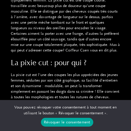
typiquement féminin. La pixie cut est une coupe courte,
travaillée avec beaucoup plus de douceur qu’une coupe
masculine. Elle se distingue par des cheveux coupés très courts
à l’arrière, avec davantage de longueur sur le dessus, parfois
avec une petite mèche tombant sur le front et quelques
longueurs au niveau des oreilles pour encadrer le visage.
Certaines aiment la porter avec une frange, d’autres la préfèrent
ébouriffée pour un côté sauvage, tandis que d’autres encore
mise sur une coupe totalement plaquée, très sophistiquée. Mas à
qui peut s’adresser cette coupe?
Coiffeur Caen
vous en dit plus.
La pixie cut : pour qui ?
La pixie cut est l’une des coupes les plus appréciées des jeunes
femmes, séduites par son côté graphique, sa facilité d’entretien
et son dynamisme : modulable, on peut la transformer
simplement en passant les doigts dans sa crinière ! Elle convient
à toutes les morphologies et toutes les natures de cheveux.
Toutefois, certaines règles sont à respecter : il est notamment
Vous pouvez révoquer votre consentement à tout moment en
capital de tenir compte de votre implantation de cheveux et de
utilisant le bouton « Révoquer le consentement ».
votre épaisseur. Par exemple, si vous avez des cheveux épais, il
est préférable d’opter soit pour une coupe très courte, soit avec
Révoquer le consentement
une mèche beaucoup plus longue, afin que le poids de vos
cheveux rééquilibre la coupe. Pour les cheveux fins, misez