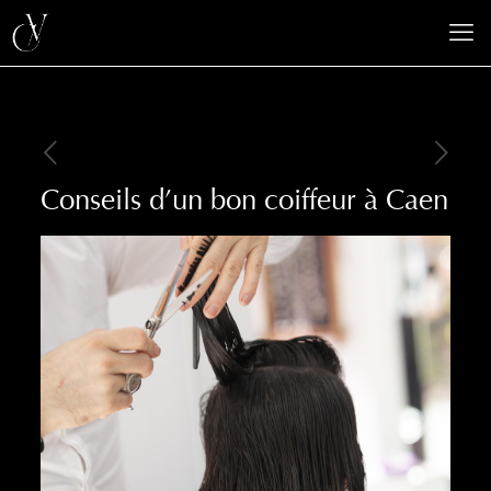
Conseils d’un bon coiffeur à Caen