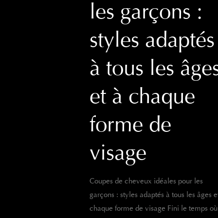
les garçons :
styles adaptés
à tous les âge
et à chaque
forme de
visage
Coupes de cheveux idéales pour les
garçons : styles adaptés à tous les âges e
chaque forme de visage Fini le temps où