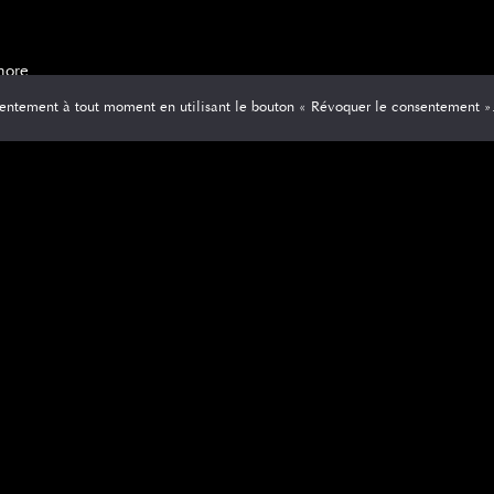
more
entement à tout moment en utilisant le bouton « Révoquer le consentement »
FORMATIONS
COLIN VAUTIER
ALES
Nos salons
Recrutement
que de confidentialité
FAQ
ns légales