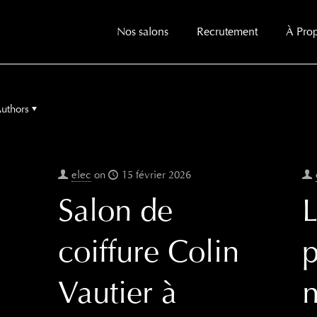
Nos salons
Recrutement
À Pro
uthors
elec
on
15 février 2026
Salon de
L
coiffure Colin
p
Vautier à
n