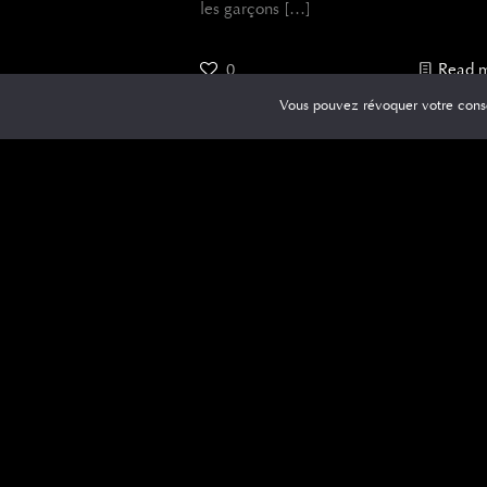
les garçons
[…]
0
Read 
Vous pouvez révoquer votre cons
IN
LÉG
Politi
Mentio