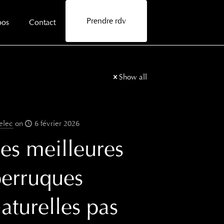
Prendre rdv
pos
Contact
Show all
elec
on
6 février 2026
es meilleures
erruques
aturelles pas