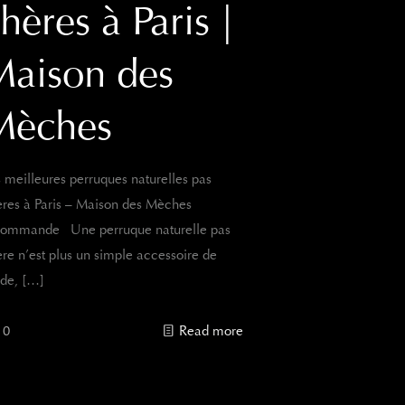
hères à Paris |
Maison des
Mèches
 meilleures perruques naturelles pas
res à Paris – Maison des Mèches
commande Une perruque naturelle pas
re n’est plus un simple accessoire de
de,
[…]
0
Read more