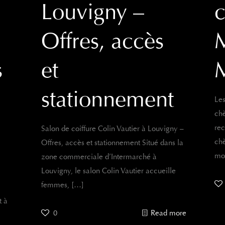
Louvigny –
c
Offres, accès
s
et
stationnement
Les
chè
re
Salon de coiffure Colin Vautier à Louvigny –
chè
Offres, accès et stationnement Situé dans la
mo
zone commerciale d’Intermarché à
Louvigny, le salon Colin Vautier accueille
femmes,
[…]
t à
0
Read more