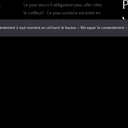
-
Le pass sera-t-il obligatoire pour aller chez
le coiffeur? Le pass sanitaire est entré en
vigueur depuis le lundi 9 août pour ce qui
entement à tout moment en utilisant le bouton « Révoquer le consentement »
concerne
[…]
e
0
Read more
ent
Ceu
inv
more
cou
pen
val