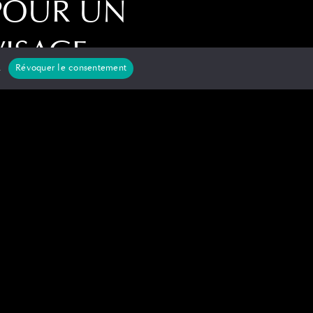
POUR UN
VISAGE
.
Révoquer le consentement
ROND : 5
ASTUCES
x qui ont un visage rond peuvent aussi
estir dans des coupes de cheveux
rtes . Alors que de nombreuses femmes
sent que les cheveux courts mettent en
eur
[…]
0
Read more