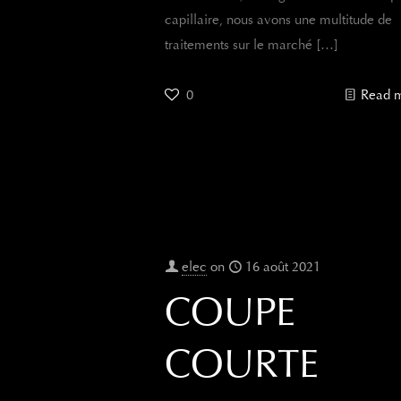
capillaire, nous avons une multitude de
traitements sur le marché
[…]
0
Read 
elec
on
16 août 2021
COUPE
COURTE