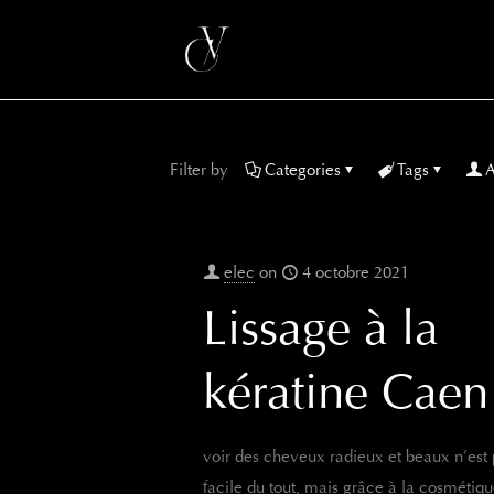
Filter by
Categories
Tags
A
elec
on
4 octobre 2021
Lissage à la
kératine Caen
voir des cheveux radieux et beaux n’est
facile du tout, mais grâce à la cosmétiq