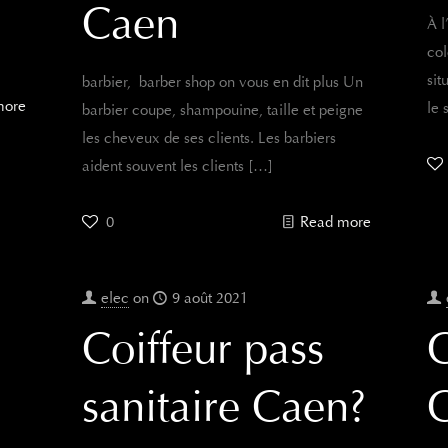
Caen
À l
col
si
barbier, barber shop on vous en dit plus Un
more
le 
barbier coupe, shampouine, taille et peigne
les cheveux de ses clients. Les barbiers
aident souvent les clients
[…]
0
Read more
elec
on
9 août 2021
Coiffeur pass
sanitaire Caen?