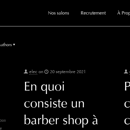
Nos salons
Recrutement
À Pro
uthors
elec
on
20 septembre 2021
En quoi
P
consiste un
c
barber shop à
 pas
ue