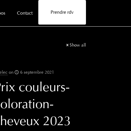
Prendre rdv
pos
Contact
Show all
elec
on
6 septembre 2021
rix couleurs-
oloration-
cheveux 2023