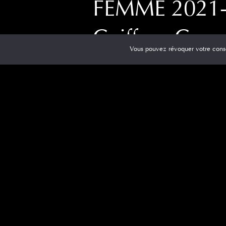
FEMME 2021
Coiffeur Caen
Vous pouvez révoquer votre cons
COUPE COURTE FEMME 2021-Modern
Les cheveux courts pour les femmes rest
l’une des tendances qui seront les plus
portées en ce qui concerne les coupes
féminines
[…]
0
Read 