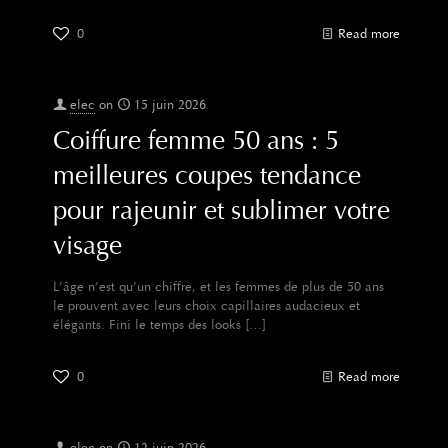
0
Read more
elec
on
15 juin 2026
Coiffure femme 50 ans : 5
meilleures coupes tendance
pour rajeunir et sublimer votre
visage
L’âge n’est qu’un chiffre, et les femmes de plus de 50 ans
le prouvent avec leurs choix capillaires audacieux et
élégants. Fini le temps des looks
[…]
0
Read more