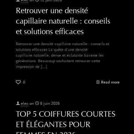
elec
on
12 juin 2026
Retrouver une densité
capillaire naturelle : conseils
et solutions efficaces
Retrouver une densité capillaire naturelle : conseils et
solutions efficaces La quête d’une densité
capillaire naturelle, dense et éclatante traverse les
générations. Beaucoup souhaitent retrouver cette
impression de
[…]
0
Read more
elec
on
8 juin 2026
TOP 5 COIFFURES COURTES
ET ÉLÉGANTES POUR