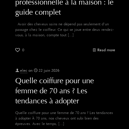
professionnelle à la maison : le
guide complet
Avoir des cheveux sains ne dépend pas seulement d’un
passage chez le coiffeur. Ce qui se joue entre deux rendez-
vous, à la maison, compte tout
[…]
0
Read more
elec
on
22 juin 2026
Quelle coiffure pour une
femme de 70 ans ? Les
tendances à adopter
Quelle coiffure pour une femme de 70 ans ? Les tendances
à adopter À 70 ans, nos cheveux ont subi bien des
épreuves. Avec le temps,
[…]