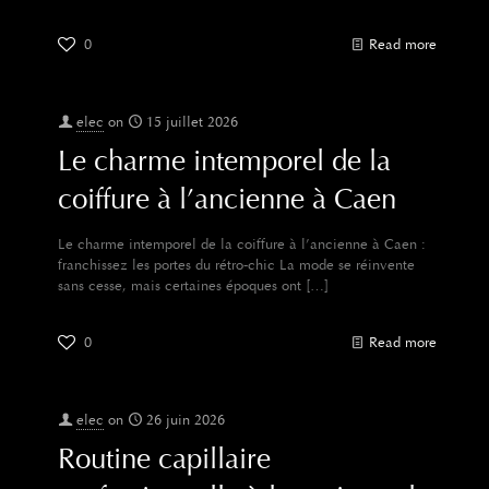
0
Read more
elec
on
15 juillet 2026
Le charme intemporel de la
coiffure à l’ancienne à Caen
Le charme intemporel de la coiffure à l’ancienne à Caen :
franchissez les portes du rétro-chic La mode se réinvente
sans cesse, mais certaines époques ont
[…]
0
Read more
elec
on
26 juin 2026
Routine capillaire