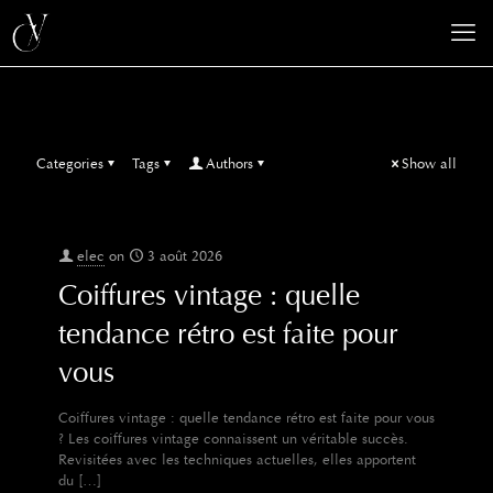
Categories
Tags
Authors
Show all
elec
on
3 août 2026
Coiffures vintage : quelle
tendance rétro est faite pour
vous
Coiffures vintage : quelle tendance rétro est faite pour vous
? Les coiffures vintage connaissent un véritable succès.
Revisitées avec les techniques actuelles, elles apportent
du
[…]