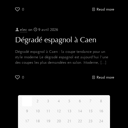
0
Read more
elec
on
9 avril 2026
Dégradé espagnol à Caen
Dégradé espagnol à Caen : la coupe tendance pour un
style moderne Le dégradé espagnol est aujourd’hui l’une
des coupes les plus demandées en salon. Moderne,
[…]
0
Read more
1
2
3
4
5
6
7
8
9
10
11
12
13
14
15
16
17
18
19
20
21
22
23
24