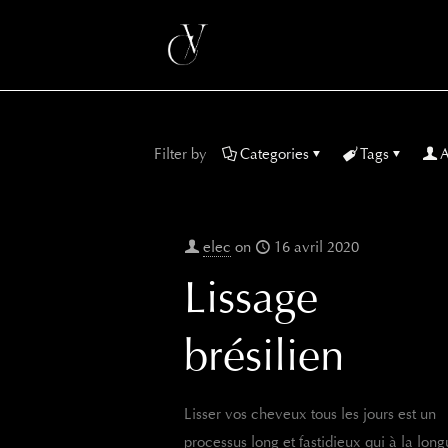
Filter by
Categories
Tags
A
elec
on
16 avril 2020
Lissage
brésilien
Lisser vos cheveux tous les jours est un
processus long et fastidieux qui à la lon