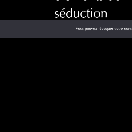
séduction
Vous pouvez révoquer votre cons
Source: Pixabay Les résultats de la
recherche d’un groupe de chercheurs de
l’ Université du Queensland , aux États-
Unis, parlent clairement: ceux qui ont de
barbe ont plus
[…]
0
Read 
elec
on
3 février 2020
Choisir le bon