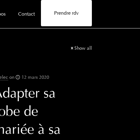
Prendre rdv
pos
Contact
Show all
elec
on
12 mars 2020
dapter sa
obe de
ariée à sa