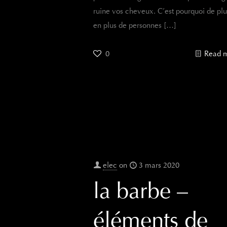
ruine vos cheveux. C’est pourquoi de plu
en plus de personnes
[…]
0
Read 
elec
on
3 mars 2020
la barbe –
éléments de