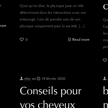
c
s
Quoi qu’on dise, le physique joue un rôle
déterminant dans les interactions avec son
entourage. Loin de prendre soin de son
Que
more
physique uniquement pour la société,
[…]
Com
leu
0
Read more
ma
per
elec
on
19 février 2020
Conseils pour
b
vos cheveux
m