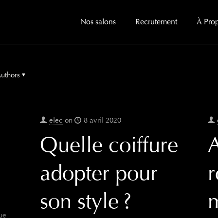
Nos salons
Recrutement
À Pro
uthors
elec
on
8 avril 2020
Quelle coiffure
A
adopter pour
r
son style ?
m
gue