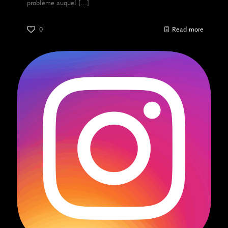
problème auquel
[…]
0
Read more