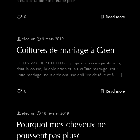
n’est que la première étape pour
[…]
0
Read more
elec
on
6 mars 2019
Coiffures de mariage à Caen
COLIN VAUTIER COIFFEUR propose diverses prestations,
dont la coupe, la coloration et la Coiffure mariage. Pour
votre mariage, nous créerons une coiffure de rêve et à
[…]
0
Read more
elec
on
18 février 2019
Pourquoi mes cheveux ne
poussent pas plus?