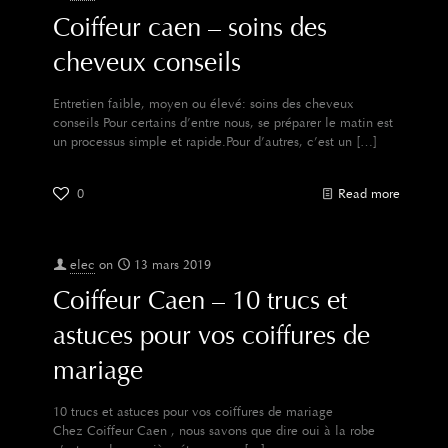
Coiffeur caen – soins des
cheveux conseils
Entretien faible, moyen ou élevé: soins des cheveux
conseils Pour certains d’entre nous, se préparer le matin est
un processus simple et rapide.Pour d’autres, c’est un
[…]
0
Read more
elec
on
13 mars 2019
Coiffeur Caen – 10 trucs et
astuces pour vos coiffures de
mariage
10 trucs et astuces pour vos coiffures de mariage
Chez Coiffeur Caen , nous savons que dire oui à la robe