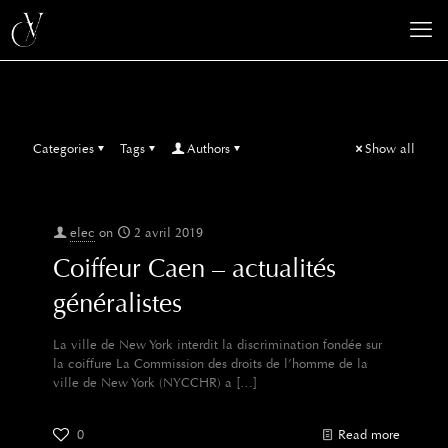
Categories
Tags
Authors
Show all
elec
on
2 avril 2019
Coiffeur Caen – actualités
généralistes
La ville de New York interdit la discrimination fondée sur
la coiffure La Commission des droits de l’homme de la
ville de New York (NYCCHR) a
[…]
0
Read more