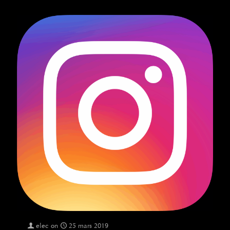
elec
on
25 mars 2019