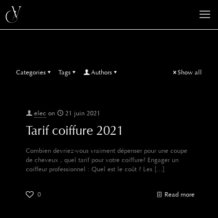
Categories
Tags
Authors
Show all
elec
on
21 juin 2021
Tarif coiffure 2021
Combien devriez-vous vraiment dépenser pour une coupe
de cheveux , quel tarif pour votre coiffure? Engager un
coiffeur professionnel : Quel est le coût ? Les
[…]
0
Read more